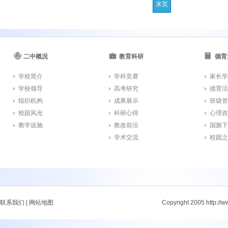
末页
二中概况
教育科研
德育
学校简介
学科竞赛
家长学
学校领导
高考研究
德育活
组织机构
成果展示
班级管
校园风光
科研心得
心理咨
教学设施
教改前沿
国旗下
学术交流
校园之
联系我们
|
网站地图
Copyright 2005 http