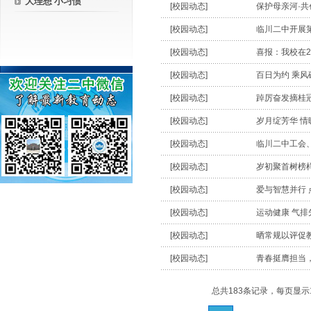
大理想 小习惯
[校园动态]
保护母亲河·
[校园动态]
临川二中开展第
[校园动态]
喜报：我校在
[校园动态]
百日为约 乘
[校园动态]
踔厉奋发摘桂
[校园动态]
岁月绽芳华 
[校园动态]
临川二中工会、
[校园动态]
岁初聚首树榜样
[校园动态]
爱与智慧并行
[校园动态]
运动健康 气
[校园动态]
晒常规以评促
[校园动态]
青春挺膺担当
总共183条记录，每页显示