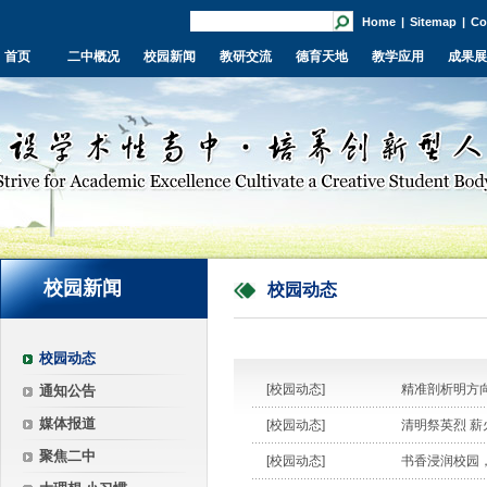
Home
|
Sitemap
|
Co
首页
二中概况
校园新闻
教研交流
德育天地
教学应用
成果展
校园新闻
校园动态
校园动态
[校园动态]
精准剖析明方
通知公告
媒体报道
[校园动态]
清明祭英烈 薪
聚焦二中
[校园动态]
书香浸润校园