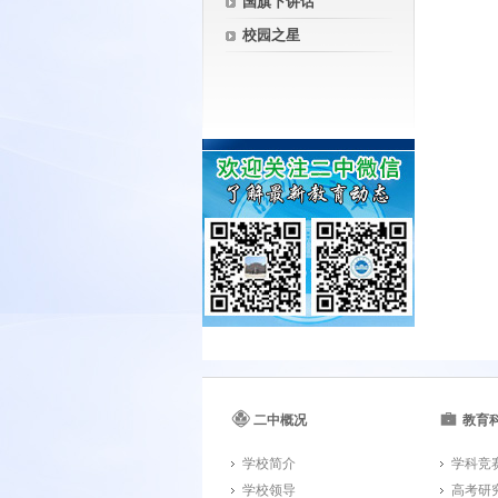
国旗下讲话
校园之星
二中概况
教育
学校简介
学科竞
学校领导
高考研