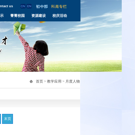
ntact us
示
菁菁校园
资源建设
校庆活动
首页
>
教学应用
>
月度人物
末页