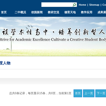
Home
|
Sitemap
|
Co
首页
二中概况
校园新闻
教研交流
德育天地
教学应用
成果展
度人物
总共0条记录，每页显示15条，共0页，当前第1页
首页
上一页
下一页