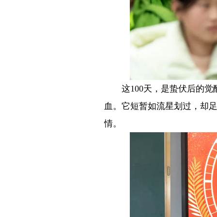
－－
这100天，是蛰伏后的
血。它短暂如流星划过，却
情。