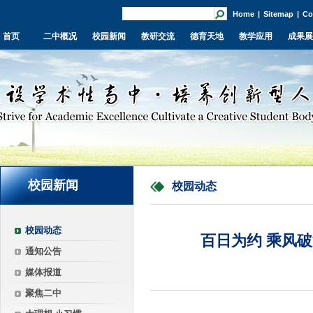
Home
|
Sitemap
|
Co
首页
二中概况
校园新闻
教研交流
德育天地
教学应用
成果展
校园新闻
校园动态
校园动态
百日为约 乘风
通知公告
媒体报道
聚焦二中