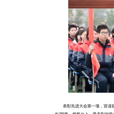
－－
表彰先进大会第一项，宣读获