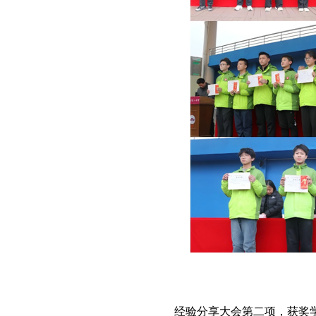
－－
经验分享大会第二项，获奖