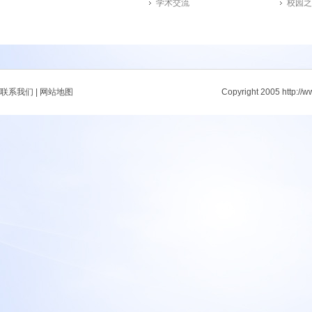
学术交流
校园之
联系我们
|
网站地图
Copyright 2005 http