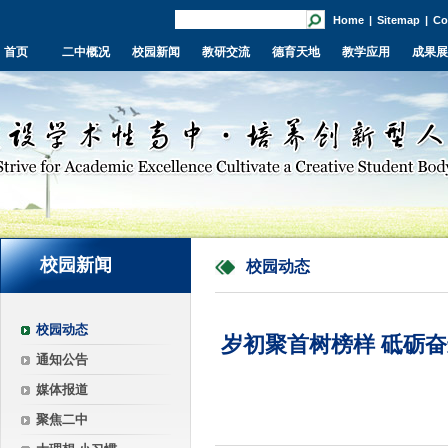
Home
|
Sitemap
|
Co
首页
二中概况
校园新闻
教研交流
德育天地
教学应用
成果展
校园新闻
校园动态
校园动态
岁初聚首树榜样 砥砺奋
通知公告
媒体报道
聚焦二中