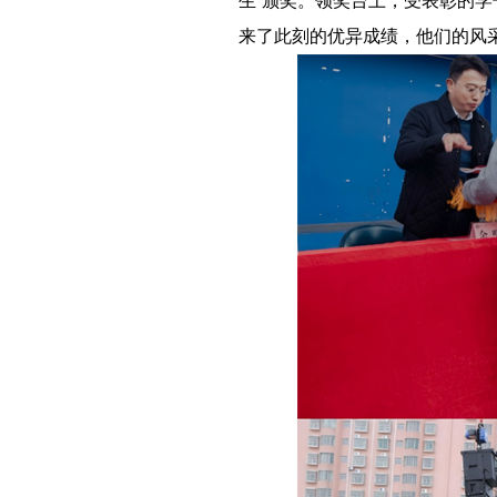
生”颁奖。领奖台上，受表彰的
来了此刻的优异成绩，他们的风