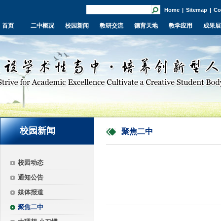
Home
|
Sitemap
|
Co
首页
二中概况
校园新闻
教研交流
德育天地
教学应用
成果展
校园新闻
聚焦二中
校园动态
通知公告
媒体报道
聚焦二中