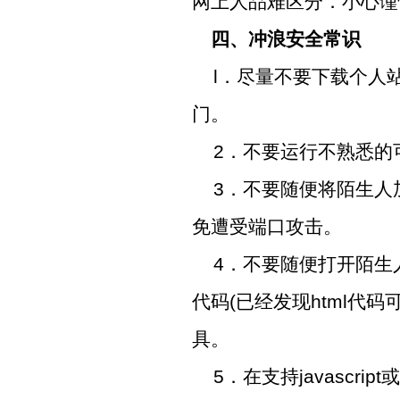
网上人品难区分．小心谨
四、冲浪安全常识
l
．尽量不要下载个人
门。
2
．不要运行不熟悉的
3
．不要随便将陌生人
免遭受端口攻击。
4
．不要随便打开陌生
代码
(
已经发现
html
代码
具。
5
．在支持
javascript
或