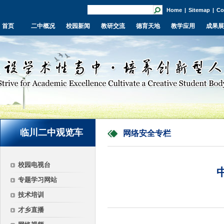
Home
|
Sitemap
|
Co
首页
二中概况
校园新闻
教研交流
德育天地
教学应用
成果展
临川二中观览车
网络安全专栏
校园电视台
专题学习网站
技术培训
才乡直播