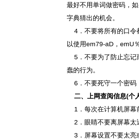
最好不用单词做密码，如
字典猜出的机会。
4
．不要将所有的口令
以使用
em79-aD
，
emU
5
．不要为了防止忘记
蠢的行为。
6
．不要死守一个密码
二、上网查阅信息
(
个
1
．每次在计算机屏幕
2
．眼睛不要离屏幕太
3
．屏幕设置不要太亮