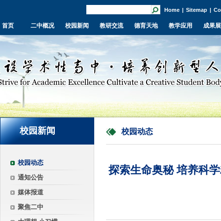
Home
|
Sitemap
|
Co
首页
二中概况
校园新闻
教研交流
德育天地
教学应用
成果展
校园新闻
校园动态
校园动态
探索生命奥秘 培养科学
通知公告
媒体报道
聚焦二中