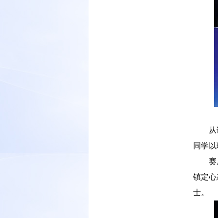
－－
从
同学以
－－
赛
镇定心
士。