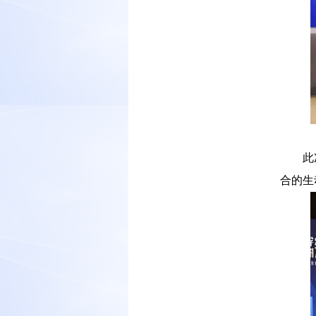
－－
此
合的生