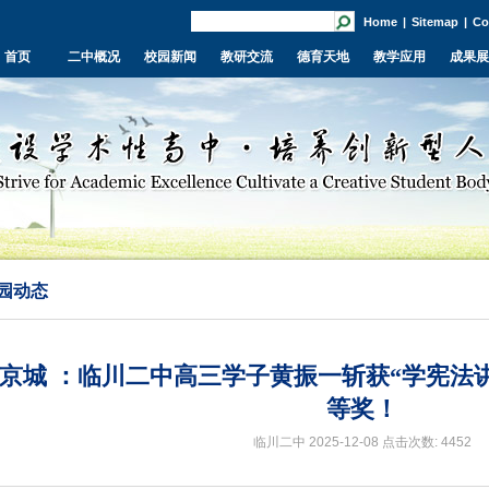
Home
|
Sitemap
|
Co
首页
二中概况
校园新闻
教研交流
德育天地
教学应用
成果展
园动态
京城 ：临川二中高三学子黄振一斩获“学宪法
等奖！
临川二中 2025-12-08
点击次数: 4452