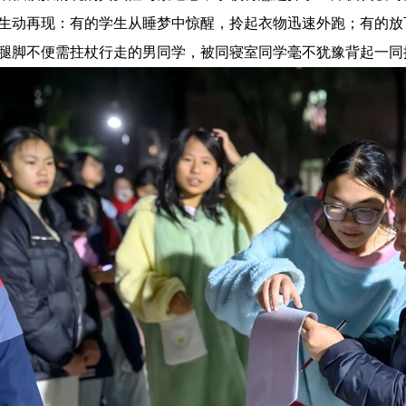
生动再现：有的学生从睡梦中惊醒，拎起衣物迅速外跑；有的放
腿脚不便需拄杖行走的男同学，被同寝室同学毫不犹豫背起一同