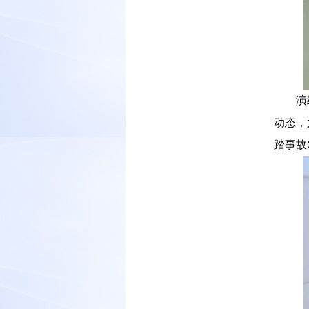
－－
演
动态，
踏事故