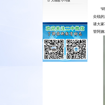
大理想 小习惯
－－
“
尖锐的
请大家
管阿姨