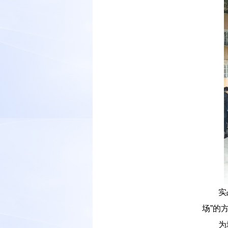
－－
实
场”的
－－
为