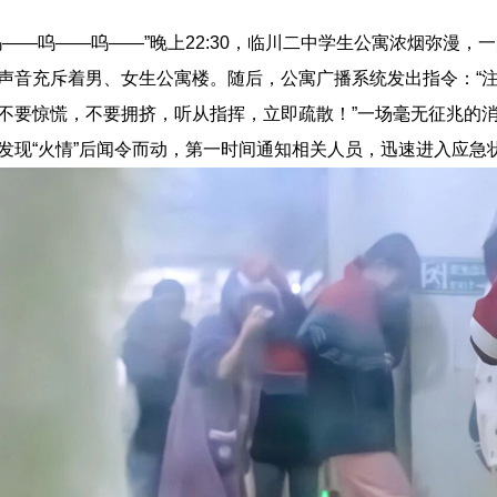
呜——呜——呜——”晚上22:30，临川二中学生公寓浓烟弥漫
声音充斥着男、女生公寓楼。随后，公寓广播系统发出指令：“注
不要惊慌，不要拥挤，听从指挥，立即疏散！”一场毫无征兆的
发现“火情”后闻令而动，第一时间通知相关人员，迅速进入应急