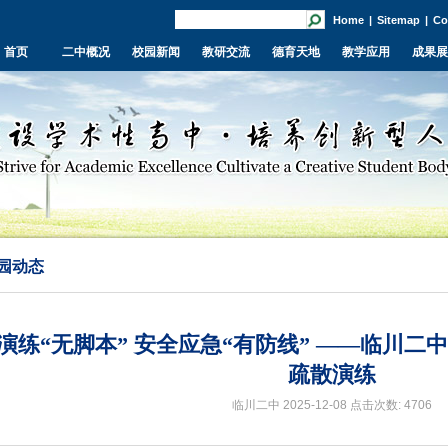
Home
|
Sitemap
|
Co
首页
二中概况
校园新闻
教研交流
德育天地
教学应用
成果展
园动态
演练“无脚本” 安全应急“有防线” ——临川二
疏散演练
临川二中 2025-12-08
点击次数: 4706