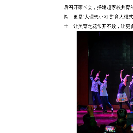
后召开家长会，搭建起家校共育
阅，更是“大理想小习惯”育人
土，让美育之花常开不败，让更