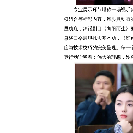
－－
专业展示环节堪称一场视听
项组合等精彩内容，舞步灵动洒
显功底，舞蹈剧目《向阳而生》
息绕口令展现扎实基本功，《斑
度与技术技巧的完美呈现。每一
际行动诠释着：伟大的理想，终