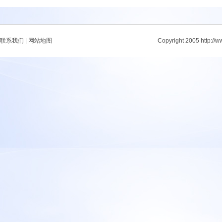
联系我们
|
网站地图
Copyright 2005 http