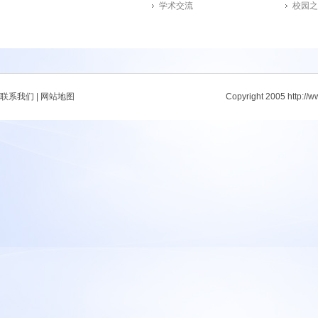
学术交流
校园之
联系我们
|
网站地图
Copyright 2005 http