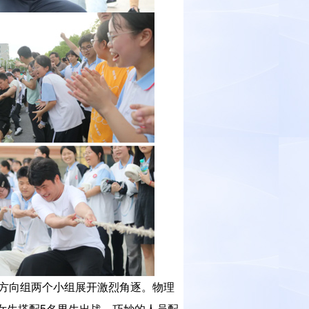
方向组两个小组展开激烈角逐。物理