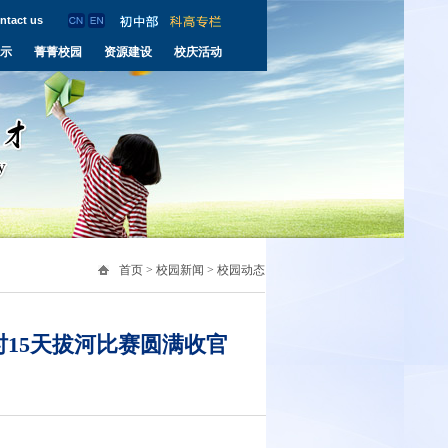
ntact us
示
菁菁校园
资源建设
校庆活动
首页
>
校园新闻
>
校园动态
15天拔河比赛圆满收官