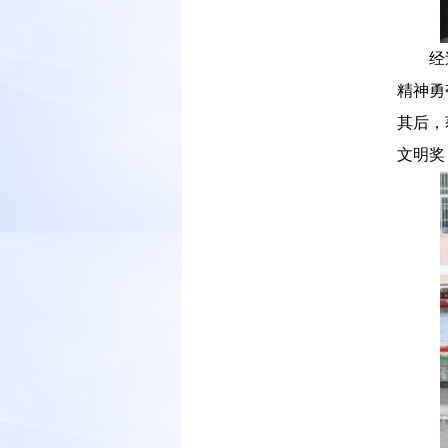
－－
经
精神勇
其后，
文明奖