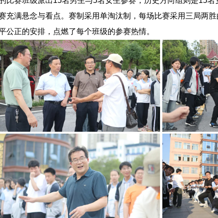
的比赛班级派出15名男生与5名女生参赛，历史方向组则是15
赛充满悬念与看点。赛制采用单淘汰制，每场比赛采用三局两胜
平公正的安排，点燃了每个班级的参赛热情。