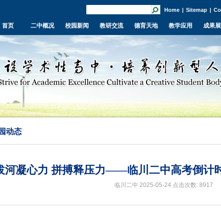
Home
|
Sitemap
|
Co
首页
二中概况
校园新闻
教研交流
德育天地
教学应用
成果展
园动态
拔河凝心力 拼搏释压力——临川二中高考倒计时
临川二中 2025-05-24
点击次数: 8917