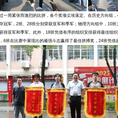
过一周紧张而激烈的比拼，各个奖项尘埃落定。在历史方向组，
夺冠军，2班、28班分别荣获亚军和季军；物理方向组中，10班
获得亚军和季军。此外，18班凭借有序的组织安排获得最佳组织
，6班在比赛中展现出的顽强斗志赢得了最佳拼搏奖，24班凭借