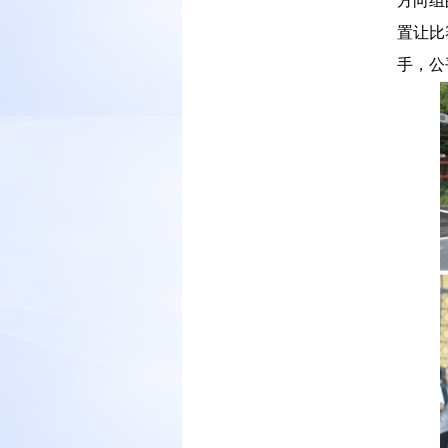
方向组
置让比
手，公