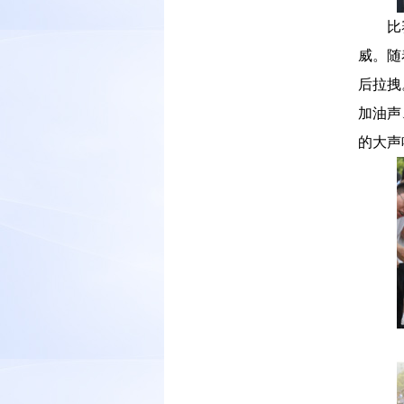
－－
比
威。随
后拉拽
加油声
的大声