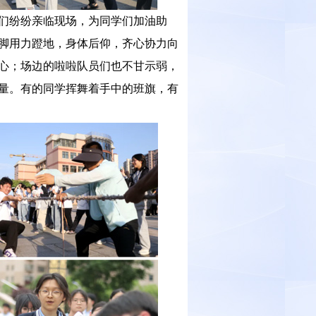
们纷纷亲临现场，为同学们加油助
脚用力蹬地，身体后仰，齐心协力向
心；场边的啦啦队员们也不甘示弱，
量。有的同学挥舞着手中的班旗，有