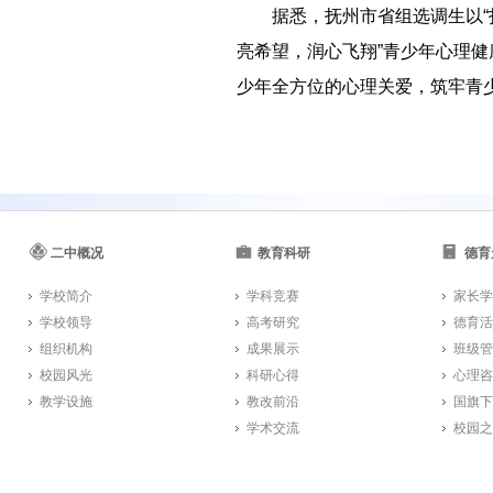
－－
据悉，抚州市省组选调生以“
亮希望，润心飞翔”青少年心理
少年全方位的心理关爱，筑牢青少
二中概况
教育科研
德育
学校简介
学科竞赛
家长学
学校领导
高考研究
德育活
组织机构
成果展示
班级管
校园风光
科研心得
心理咨
教学设施
教改前沿
国旗下
学术交流
校园之