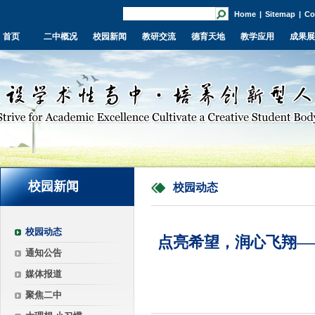
Home
|
Sitemap
|
Co
首页
二中概况
校园新闻
教研交流
德育天地
教学应用
成果展
校园新闻
校园动态
校园动态
点亮希望，润心飞翔—
通知公告
媒体报道
聚焦二中