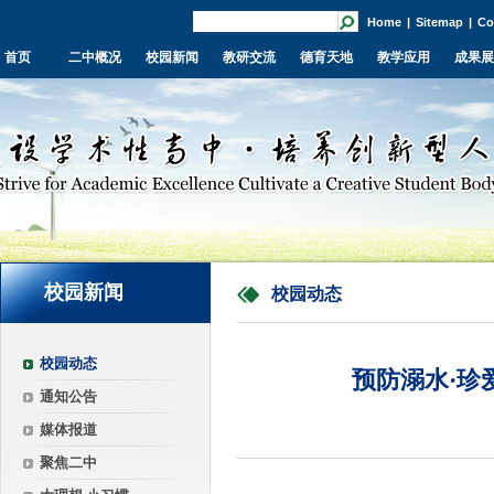
Home
|
Sitemap
|
Co
首页
二中概况
校园新闻
教研交流
德育天地
教学应用
成果展
校园新闻
校园动态
校园动态
预防溺水·珍
通知公告
媒体报道
聚焦二中