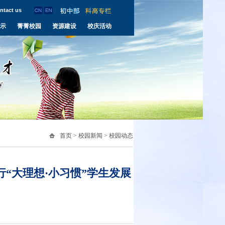
ntact us
示
菁菁校园
资源建设
校庆活动
首页
>
校园新闻
>
校园动态
“大理想·小习惯”学生发展