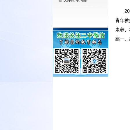
大理想 小习惯
－－
2
青年教
素养、
高一、