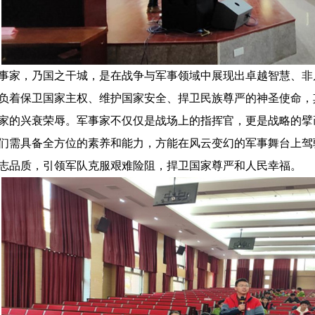
事家，乃国之干城，是在战争与军事领域中展现出卓越智慧、非
负着保卫国家主权、维护国家安全、捍卫民族尊严的神圣使命，
家的兴衰荣辱。军事家不仅仅是战场上的指挥官，更是战略的擘
们需具备全方位的素养和能力，方能在风云变幻的军事舞台上驾
志品质，引领军队克服艰难险阻，捍卫国家尊严和人民幸福。