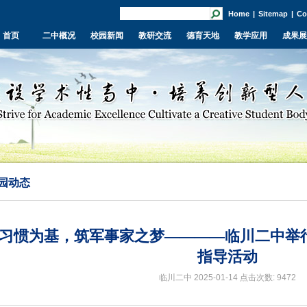
Home
|
Sitemap
|
Co
首页
二中概况
校园新闻
教研交流
德育天地
教学应用
成果展
园动态
习惯为基，筑军事家之梦————临川二中举行
指导活动
临川二中 2025-01-14
点击次数: 9472