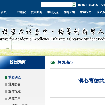
Home
|
Sitemap
|
Co
首页
二中概况
校园新闻
教研交流
德育天地
教学应用
成果展
校园新闻
校园动态
校园动态
润心育德共
通知公告
媒体报道
聚焦二中