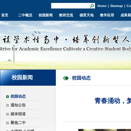
Home
|
Sitemap
|
Co
首页
二中概况
校园新闻
教研交流
德育天地
教学应用
成果展
校园新闻
校园动态
校园动态
青春涌动，
通知公告
媒体报道
聚焦二中