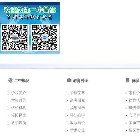
二中概况
教育科研
德育
学校简介
学科竞赛
家长学
学校领导
高考研究
德育活
组织机构
成果展示
班级管
校园风光
科研心得
心理咨
教学设施
教改前沿
国旗下
学术交流
校园之